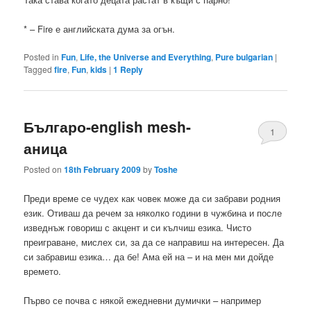
* – Fire е английската дума за огън.
Posted in
Fun
,
Life, the Universe and Everything
,
Pure bulgarian
|
Tagged
fire
,
Fun
,
kids
|
1
Reply
Българо-english mesh-
1
аница
Posted on
18th February 2009
by
Toshe
Преди време се чудех как човек може да си забрави родния
език. Отиваш да речем за няколко години в чужбина и после
изведнъж говориш с акцент и си кълчиш езика. Чисто
преиграване, мислех си, за да се направиш на интересен. Да
си забравиш езика… да бе! Ама ей на – и на мен ми дойде
времето.
Първо се почва с някой ежедневни думички – например