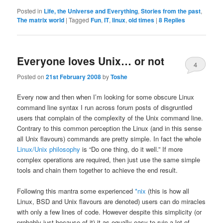
Posted in
Life, the Universe and Everything
,
Stories from the past
,
The matrix world
|
Tagged
Fun
,
IT
,
linux
,
old times
|
8
Replies
Everyone loves Unix… or not
4
Posted on
21st February 2008
by
Toshe
Every now and then when I’m looking for some obscure Linux
command line syntax I run across forum posts of disgruntled
users that complain of the complexity of the Unix command line.
Contrary to this common perception the Linux (and in this sense
all Unix flavours) commands are pretty simple. In fact the whole
Linux/Unix philosophy
is “Do one thing, do it well.” If more
complex operations are required, then just use the same simple
tools and chain them together to achieve the end result.
Following this mantra some experienced
*nix
(this is how all
Linux, BSD and Unix flavours are denoted) users can do miracles
with only a few lines of code. However despite this simplicity (or
probably just because of it) it as equally easy to ruin a lot of