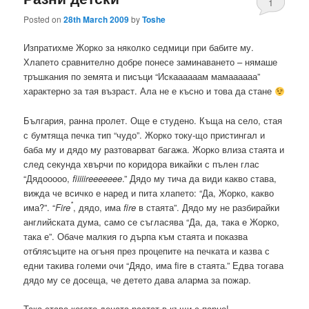
1
Posted on
28th March 2009
by
Toshe
Изпратихме Жорко за няколко седмици при бабите му.
Хлапето сравнително добре понесе заминаването – нямаше
тръшкания по земята и писъци “Искаааааам мамаааааа”
характерно за тая възраст. Ала не е късно и това да стане
България, ранна пролет. Още е студено. Къща на село, стая
с бумтяща печка тип “чудо”. Жорко току-що пристингал и
баба му и дядо му разтоварват багажа. Жорко влиза стаята и
след секунда хвърчи по коридора викайки с пълен глас
“Дядооооо,
fiiiiireeeeeee
.” Дядо му тича да види какво става,
вижда че всичко е наред и пита хлапето: “Да, Жорко, какво
*
има?”. “
Fire
, дядо, има
fire
в стаята”. Дядо му не разбирайки
английската дума, само се съгласява “Да, да, така е Жорко,
така е”. Обаче малкия го дърпа към стаята и показва
отблясъците на огъня през процепите на печката и казва с
едни такива големи очи “Дядо, има fire в стаята.” Едва тогава
дядо му се досеща, че детето дава аларма за пожар.
Така става когато децата растат в къщи с парно!