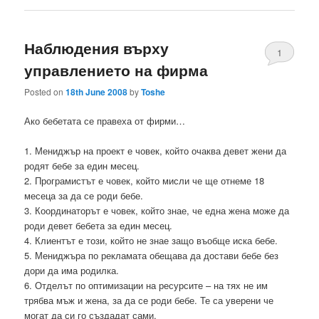
Наблюдения върху
1
управлението на фирма
Posted on
18th June 2008
by
Toshe
Ако бебетата се правеха от фирми…
1. Мениджър на проект е човек, който очаква девет жени да
родят бебе за един месец.
2. Програмистът е човек, който мисли че ще отнеме 18
месеца за да се роди бебе.
3. Координаторът е човек, който знае, че една жена може да
роди девет бебета за един месец.
4. Клиентът е този, който не знае защо въобще иска бебе.
5. Мениджъра по рекламата обещава да достави бебе без
дори да има родилка.
6. Отделът по оптимизации на ресурсите – на тях не им
трябва мъж и жена, за да се роди бебе. Те са уверени че
могат да си го създадат сами.