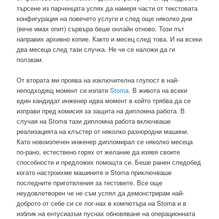
търсене из парченцата успях да намеря части от текстовата
конфигурация на повечето услуги и след още няколко дни
(вече имах опит) сървъра беше онлайн отново. Този път
направих архивно копие. Както и месец след това. И на всеки
два месеца след тази случка. Не че се наложи да ги
ползвам.
От втората ми проява на изключителна глупост в най-
неподходящ момент си изпати
Stoma
. В живота на всеки
един кандидат инженер идва момент в който трябва да се
изправи пред комисия за защита на дипломна работа. В
случая на Stoma тази дипломна работа включваше
реализацията на клъстер от няколко разнородни машини.
Като новоизпечен инженер дипломирал се няколко месеца
по-рано, естествено горях от желание да изявя своите
способности и предложих помощта си. Беше ранен следобед
когато настроихме машините и Stoma приключваше
последните приготвления за тестовете. Все още
неудовлетворен че не съм успял да демонстрирам най-
доброто от себе си се лог-нах в компютъра на Stoma и в
изблик на ентусиазъм пуснах обновяване на операционната