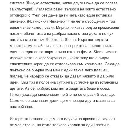
система (Линукс естествено, какво друго може да се ползва
за клъстери!). Излязоха разни въпроси на които естествено
отговорих с “Yes” без даже да ги чета като един истински
инженер. (Истинският Инженер ™ не чете съобщения – той
винаги знае какво прави). Мярнах някакъв ред за премахвани
пакети, обаче така и на разбрах какво става докато не чух
някакъв стон откъм бюрото на Stoma. Бърз поглед към
монитора му и забелязах как прозорците на приложенията
един по един се затварят точно като на филм. Stoma имаше
изражението на корабокрушенец, който току що е видял
спасителния кораб да се отдалечава към хоризонта. Секунда
по-късно се обърна към мен с един такъв леко плашещ
поглед, че набързо се отказах да давам каквито и да било
идеи. Към три и половина сутринта успяхме да възстановим
щетите. Аз се прибрах към пет а защитата беше в осем.
Няма нужда да споменавам че Stoma се справи блестящо.
Само че се съмнявам дали ще ми повери друга машина за
настройване.
Историята познава още много случаи на проява на глупост
от моя страна, но стига толкова хвалби за един постинг.