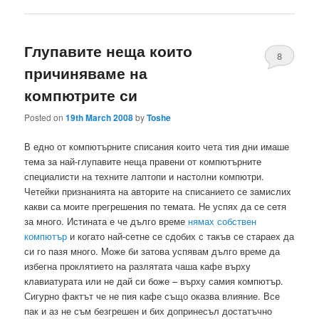
Глупавите неща които
8
причиняваме на
компютрите си
Posted on
19th March 2008
by
Toshe
В едно от компютърните списания които чета тия дни имаше
тема за най-глупавите неща правени от компютърните
специалисти на техните лаптопи и настолни компютри.
Четейки признанията на авторите на списанието се замислих
какви са моите прегрешения по темата. Не успях да се сетя
за много. Истината е че дълго време
нямах собствен
компютър
и когато най-сетне се сдобих с такъв се стараех да
си го пазя много. Може би затова успявам дълго време да
избегна проклятието на разлятата чаша кафе върху
клавиатурата или не дай си боже – върху самия компютър.
Сигурно фактът че не пия кафе също оказва влияние. Все
пак и аз не съм безгрешен и бих допринесъл достатъчно