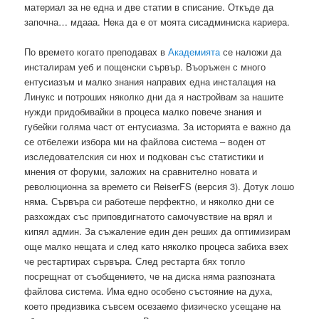
материал за не една и две статии в списание. Откъде да
започна… мдааа. Нека да е от моята сисадминиска кариера.
По времето когато преподавах в
Академията
се наложи да
инсталирам уеб и пощенски сървър. Въоръжен с много
ентусиазъм и малко знания направих една инсталация на
Линукс и потроших няколко дни да я настройвам за нашите
нужди придобивайки в процеса малко повече знания и
губейки голяма част от ентусиазма. За историята е важно да
се отбележи избора ми на файлова система – воден от
изследователския си нюх и подкован със статистики и
мнения от форуми, заложих на сравнително новата и
революционна за времето си ReiserFS (версия 3). Дотук лошо
няма. Сървъра си работеше перфектно, и няколко дни се
разхождах със приповдигнатото самочувствие на врял и
кипял админ. За съжаление един ден реших да оптимизирам
още малко нещата и след като няколко процеса забиха взех
че рестартирах сървъра. След рестарта бях топло
посрещнат от съобщението, че на диска няма разпозната
файлова система. Има едно особено състояние на духа,
което предизвика съвсем осезаемо физическо усещане на