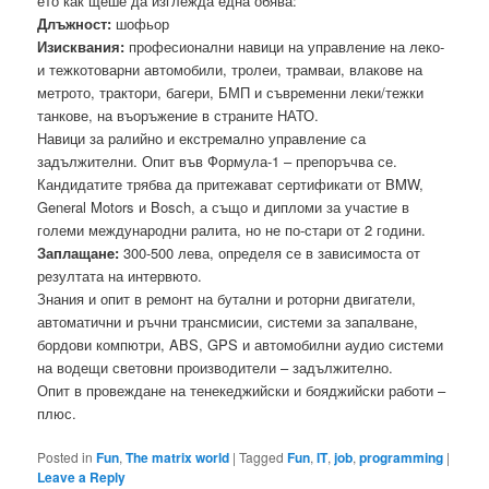
ето как щеше да изглежда една обява:
Длъжност:
шофьор
Изисквания:
професионални навици на управление на леко-
и тежкотоварни автомобили, тролеи, трамваи, влакове на
метрото, трaктори, багери, БМП и съвременни леки/тежки
танкове, на въоръжение в страните НАТО.
Навици за ралийно и екстремално управление са
задължителни. Опит във Формула-1 – препоръчва се.
Кандидатите трябва да притежават сертификати от BMW,
General Motors и Bosch, а също и дипломи за участие в
големи международни ралита, но не по-стари от 2 години.
Заплащанe:
300-500 лева, определя се в зависимоста от
резултата на интервюто.
Знания и опит в ремонт на бутални и роторни двигатели,
автоматични и ръчни трансмисии, системи за запалване,
бордови компютри, ABS, GPS и автомобилни аудио системи
на водещи световни производители – задължително.
Опит в провеждане на тенекеджийски и бояджийски работи –
плюс.
Posted in
Fun
,
The matrix world
|
Tagged
Fun
,
IT
,
job
,
programming
|
Leave a Reply