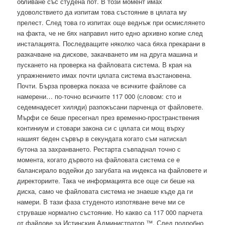
обливане със студена пот. В този момент имах
удоволствието да изпитам това състояние в цялата му
прелест. След това го изпитах още веднъж при осмислянето
на факта, че не бях направил нито едно архивно копие след
инсталацията. Последващите няколко часа бяха прекарани в
разкачване на дискове, закачването им на друга машина и
пускането на проверка на файловата система. В края на
упражнението имах почти цялата система възстановена.
Почти. Бърза проверка показа че всичките файлове са
намерени… по-точно всичките 117 000 (словом: сто и
седемнадесет хиляди) разпокъсани парченца от файловете.
Мърфи се беше пресегнал през временно-пространствения
континиум и стовари закона си с цялата си мощ върху
нашият беден сървър в секундата когато съм натискал
бутона за захранването. Рестарта съвпаднал точно с
момента, когато дървото на файловата система се е
балансирало водейки до загубата на индекса на файловете и
директориите. Така че информацията все още си беше на
диска, само че файловата система не знаеше къде да ги
намери. В тази фаза студеното изпотяване вече ми се
струваше нормално състояние. Но какво са 117 000 парчета
от файлове за Истинския Администратор ™. След подробно