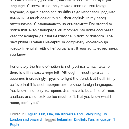
language. С времето not only езика става not that foreign
anymore, а даже става все по-difficult да използваш родните
думички, и much easier to pick their english (in my case)
алтернатива. С влошаването на симптомите I’ve started to
notice that even словореда ми morphed into some odd beast
като for example да слагам глагола in front of подлога. The
next phase is when I намерих за completely нормално да
говоря in english with other bulgarians. It was so…. естествено,
you know.
Fortunately the transformation is not (yet) напълна, така че
there is still някаква hope left. Although, I must призная, it
becomes increasingly трудно to fight the trend. But I still firmly
believe that it is such предимство to know foreign languages.
You know – not only матерния. Just have to be a little bit more
cautious and not pick up too much of it. But you know what I
mean, don’t you?!
Posted in
English
,
Fun
,
Life, the Universe and Everything
,
To
London and onward
|
Tagged
bulgarian
,
English
,
Fun
,
language
|
1
Reply