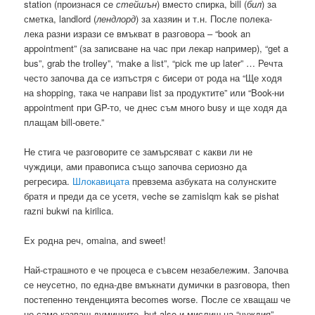
station (произнася се
стейшън
) вместо спирка, bill (
бил
) за
сметка, landlord (
лендлорд
) за хазяин и т.н. После полека-
лека разни изрази се вмъкват в разговора – “book an
appointment” (за записване на час при лекар например), “get a
bus”, grab the trolley”, “make a list”, “pick me up later” … Речта
често започва да се изпъстря с бисери от рода на “Ще ходя
на shopping, така че направи list за продуктите” или “Book-ни
appointment при GP-то, че днес съм много busy и ще ходя да
плащам bill-овете.”
Не стига че разговорите се замърсяват с какви ли не
чуждици, ами правописа също започва сериозно да
регресира.
Шлокавицата
превзема азбуката на солунските
братя и преди да се усетя, veche se zamislqm kak se pishat
razni bukwi na kirilica.
Ех родна реч, omaina, and sweet!
Най-страшното е че процеса е съвсем незабележим. Започва
се неусетно, по една-две вмъкнати думички в разговора, then
постепенно тенденцията becomes worse. После се хващаш че
не само казваш думичките, but also и мислиш на “чуждия”