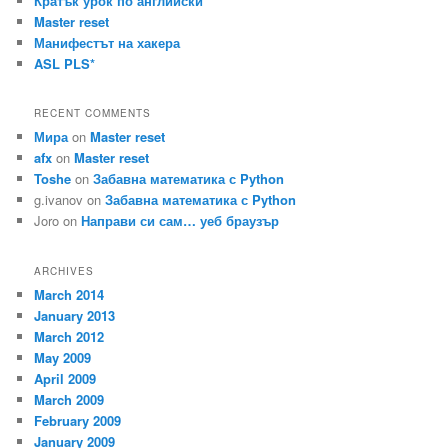
Кратък урок по английски
Master reset
Манифестът на хакера
ASL PLS*
RECENT COMMENTS
Мира
on
Master reset
afx
on
Master reset
Toshe
on
Забавна математика с Python
g.ivanov
on
Забавна математика с Python
Joro
on
Направи си сам… уеб браузър
ARCHIVES
March 2014
January 2013
March 2012
May 2009
April 2009
March 2009
February 2009
January 2009