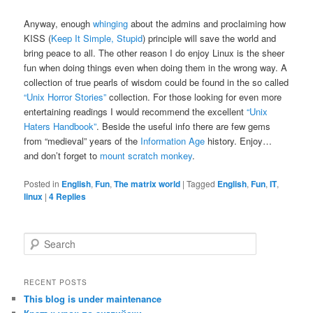
Anyway, enough
whinging
about the admins and proclaiming how
KISS (
Keep It Simple, Stupid
) principle will save the world and
bring peace to all. The other reason I do enjoy Linux is the sheer
fun when doing things even when doing them in the wrong way. A
collection of true pearls of wisdom could be found in the so called
“Unix Horror Stories”
collection. For those looking for even more
entertaining readings I would recommend the excellent
“Unix
Haters Handbook”
. Beside the useful info there are few gems
from “medieval” years of the
Information Age
history. Enjoy…
and don’t forget to
mount scratch monkey
.
Posted in
English
,
Fun
,
The matrix world
|
Tagged
English
,
Fun
,
IT
,
linux
|
4
Replies
S
e
a
r
RECENT POSTS
c
This blog is under maintenance
h