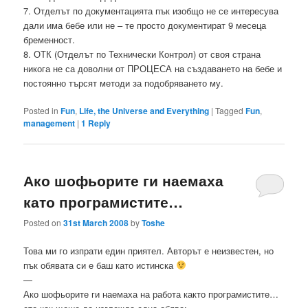
7. Отделът по документацията пък изобщо не се интересува
дали има бебе или не – те просто документират 9 месеца
бременност.
8. ОТК (Отделът по Технически Контрол) от своя страна
никога не са доволни от ПРОЦЕСА на създаването на бебе и
постоянно търсят методи за подобряването му.
Posted in
Fun
,
Life, the Universe and Everything
|
Tagged
Fun
,
management
|
1
Reply
Ако шофьорите ги наемаха
като програмистите…
Posted on
31st March 2008
by
Toshe
Това ми го изпрати един приятел. Авторът е неизвестен, но
пък обявата си е баш като истинска
—
Ако шофьорите ги наемаха на работа както програмистите…