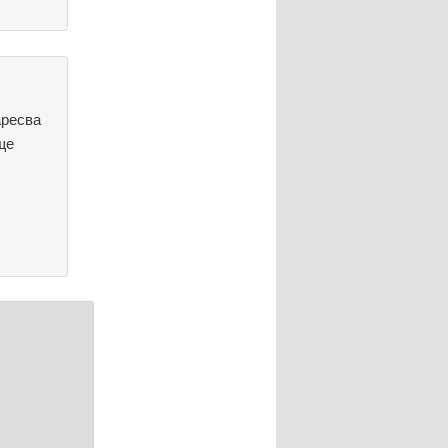
аресва
ще