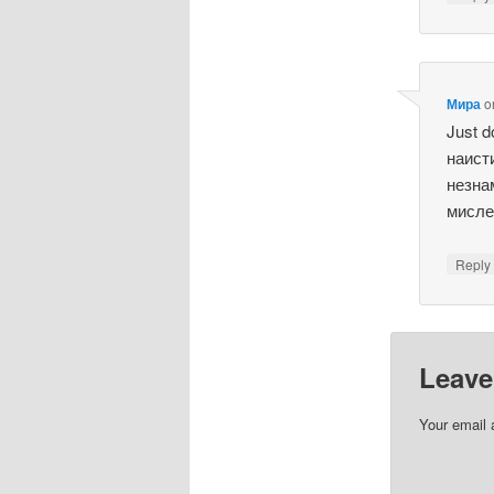
Мира
o
Just d
наист
незна
мисле
Repl
Leave
Your email 