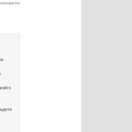
Bookmark the
и.
и
 който
бъдете