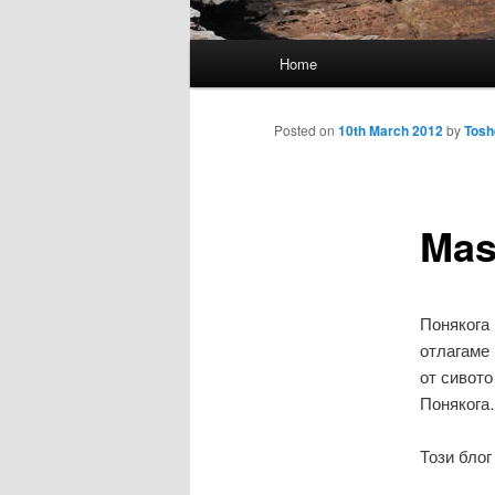
Main
Home
menu
Posted on
10th March 2012
by
Tosh
Mas
Понякога 
отлагаме 
от сивото
Понякога…
Този блог