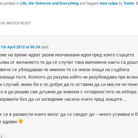
as posted in
Life, the Universe and Everything
and tagged
mea culpa
by
Toshe
. 
ON “
MASTER RESET
”
11th April 2012 at 00:34
said:
еме на време идват разни неочаквани идеи пред които сърцето
ъпва от желанието те да се случат така мигновено както са дошл
овече се убеждавам че именно те са онези знаци на съдбата
азващи пътя. Колкото до разума който ни разубеждава при всек
н случай, може би е по добре да го оставим да си мисли че поне
то и да решим сме длъжни да живеем с отговрностите на избора
аправили без да си затваряме насила очите пред знаците…
х се в размисли които могат да се сведат до – много усмивки и 
и здрави
↓
y