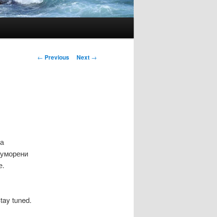
Post
←
Previous
Next
→
navigation
га
 уморени
е.
tay tuned.