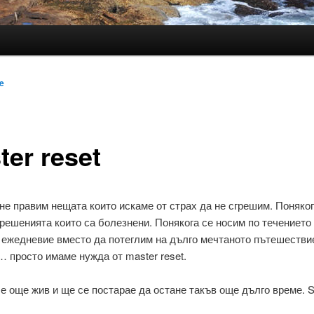
e
ter reset
не правим нещата които искаме от страх да не сгрешим. Поняко
решенията които са болезнени. Понякога се носим по течението
 ежедневие вместо да потеглим на дълго мечтаното пътешестви
 просто имаме нужда от master reset.
 е още жив и ще се постарае да остане такъв още дълго време. S