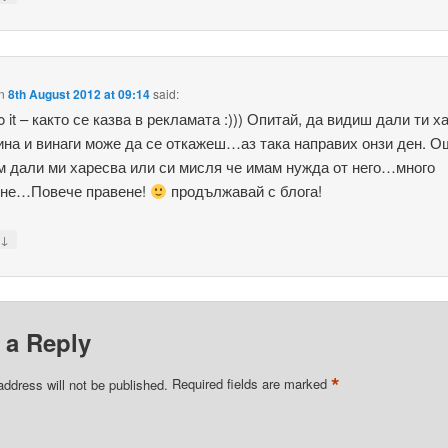
n
8th August 2012 at 09:14
said:
o it – както се казва в рекламата :))) Опитай, да видиш дали ти х
ина и винаги може да се откажеш…аз така направих онзи ден. О
м дали ми харесва или си мисля че имам нужда от него…много
не…Повече правене!
продължавай с блога!
↓
y
 a Reply
*
address will not be published.
Required fields are marked