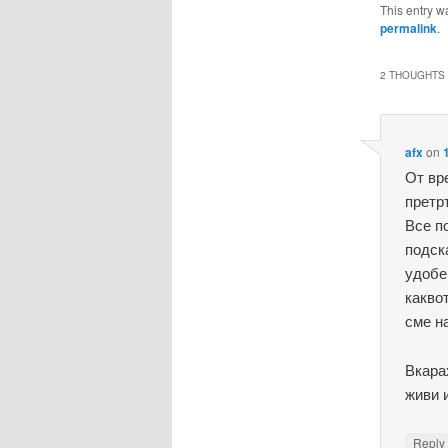
This entry w
permalink
.
2 THOUGHTS 
afx
on
От вр
претр
Все п
подск
удобе
какво
сме н
Вкара
живи 
Repl