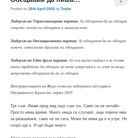
4
Posted on
26th April 2005
by
Toshe
Лидерът на Управляващата партия:
Аз обещавам да ви обещая
същото, което ви обещавах и миналия път.
Лидерът на Опозиционната партия:
Аз обещавам да ви обещая
повече, отколкото другите ви обещават.
Лидерът на Една друга партия:
Аз съм малко пийнал и не помня
какво трябваше да обещая, но като изтрезнея и се сетя за нещо,
непременно обещавам да ви го обещая.
Интерпретацията на Жоро относно изборната ситуация в
Обединеното Кралство, април 2005
Тук съм. Имам пред вид още съм тук. Само че не онлайн.
Просто няма време. Много неща се случват, още повече има
за разказване, само че не сега. Може би няма да е и утре. Но
скоро ще е. И ще бъде много.
Айде стига толкова съм обещавал.