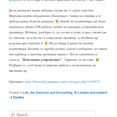
Да ви разкажа каква забавна случка ни се случи онзи ден.
Маринка както обикновено обикаляше с паяка из стаята и се
чудеше каква беля да направи.
Отиде до компютъра (не беше
включен) и хвана USB-кабела, който по принцип се включва към
принтера. Веднага, разбира се, го сложи в уста, а ние с мъжа ми
се смеехме, че иска да се изяви като принтер, а листите ще
излизат през дупето й.
После баща й реши да включи
компютъра. Когато се зареди всичко, излезе съобщение, че имало
нов хардуер и започна проверка какъв е. После изведнъж се
изписа: “
Непознато устройство!
“. Умряхме си от смях.
Разбира се, след това й отнехме кабела и го включихме на
мястото му.
Оригинал:
http://forum.bg-mamma.com/viewtopic.php?t=19970
Posted in
Life, the Universe and Everything
,
To London and onward
|
4
Replies
S