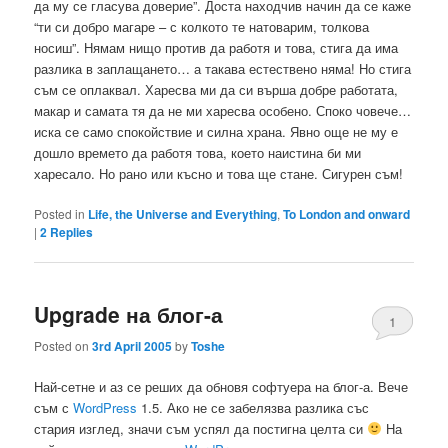
да му се гласува доверие”. Доста находчив начин да се каже
“ти си добро магаре – с колкото те натоварим, толкова
носиш”. Нямам нищо против да работя и това, стига да има
разлика в заплащането… а такава естествено няма! Но стига
съм се оплаквал. Харесва ми да си върша добре работата,
макар и самата тя да не ми харесва особено. Споко човече…
иска се само спокойствие и силна храна. Явно още не му е
дошло времето да работя това, което наистина би ми
харесало. Но рано или късно и това ще стане. Сигурен съм!
Posted in
Life, the Universe and Everything
,
To London and onward
|
2
Replies
Upgrade на блог-а
1
Posted on
3rd April 2005
by
Toshe
Най-сетне и аз се реших да обновя софтуера на блог-а. Вече
съм с
WordPress
1.5. Ако не се забелязва разлика със
стария изглед, значи съм успял да постигна целта си
На