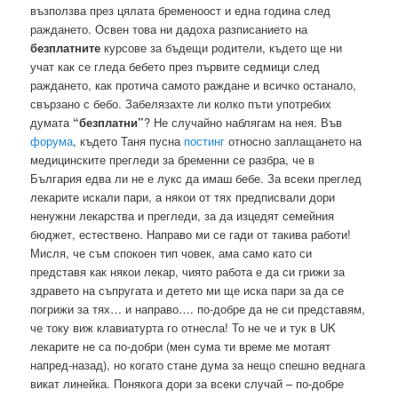
възползва през цялата бременоост и една година след
раждането. Освен това ни дадоха разписанието на
безплатните
курсове за бъдещи родители, където ще ни
учат как се гледа бебето през първите седмици след
раждането, как протича самото раждане и всичко останало,
свързано с бебо. Забелязахте ли колко пъти употребих
думата
“безплатни”
? Не случайно наблягам на нея. Във
форума
, където Таня пусна
постинг
относно заплащането на
медицинските прегледи за бременни се разбра, че в
България едва ли не е лукс да имаш бебе. За всеки преглед
лекарите искали пари, а някои от тях предписвали дори
ненужни лекарства и прегледи, за да изцедят семейния
бюджет, естествено. Направо ми се гади от такива работи!
Мисля, че съм спокоен тип човек, ама само като си
представя как някои лекар, чиято работа е да си грижи за
здравето на съпругата и детето ми ще иска пари за да се
погрижи за тях… и направо…. по-добре да не си представям,
че току виж клавиатурта го отнесла! То не че и тук в UK
лекарите не са по-добри (мен сума ти време ме мотаят
напред-назад), но когато стане дума за нещо спешно веднага
викат линейка. Понякога дори за всеки случай – по-добре