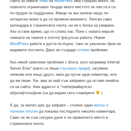
сайта за новите
теми
на
WordPress
има страшно много, но
повечето ограничават твърде много мястото за текста и са
по-трудни за поддръжка. Макар че ако излезе нещо по-
интересно може и да си променя мнението. Липсва само
календара в страничната лента, но не е болка за умиране.
Ако остане време, ще го сложа пак. Поне с новата версия
смяната на темите е (почти) фасулска работа. Новия
WordPress
работи и доста по-бързо, така че увеличих броя на
видимите постинги. Дано не създаде
отново
проблеми.
Ако някой забележи проблеми с блога, като например Internal
Server Error” (както се беше
случвало преди
), загубени
линкове или нещо друго, нека да пусне един коментар, или
да ми пише. Хм, ама аз май съм забравил да оставя емайла
си на сайта. Ами адресът е “тоshе(маймунско
а)буков[точка]ком (ха да видим сега спамерите
)
А да, за малко щях да забравя – сложих един
малък и
полезен плъгин
да показва последните няколко коментара.
Само че не съм сигурен дали е на правилното място в
страничната лента.