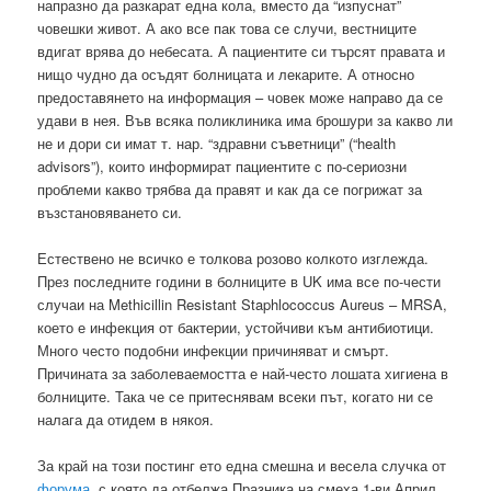
напразно да разкарат една кола, вместо да “изпуснат”
човешки живот. А ако все пак това се случи, вестниците
вдигат врява до небесата. А пациентите си търсят правата и
нищо чудно да осъдят болницата и лекарите. А относно
предоставянето на информация – човек може направо да се
удави в нея. Във всяка поликлиника има брошури за какво ли
не и дори си имат т. нар. “здравни съветници” (“health
advisors”), които информират пациентите с по-сериозни
проблеми какво трябва да правят и как да се погрижат за
възстановяването си.
Естествено не всичко е толкова розово колкото изглежда.
През последните години в болниците в UK има все по-чести
случаи на Methicillin Resistant Staphlococcus Aureus – MRSA,
което е инфекция от бактерии, устойчиви към антибиотици.
Много често подобни инфекции причиняват и смърт.
Причината за заболеваемостта е най-често лошата хигиена в
болниците. Така че се притеснявам всеки път, когато ни се
налага да отидем в някоя.
За край на този постинг ето една смешна и весела случка от
форума
, с която да отбелжа Празника на смеха 1-ви Април.