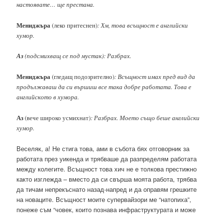
настоявате… ще престана.
Мениджъра
(леко притеснен)
: Хм, това всъщност е английски
хумор.
Аз
(подсмихващ се под мустак): Разбрах.
Мениджъра
(гледащ подозрително)
: Всъщност имах пред вид да
продължаваш да си вършиш все така добре работата. Това е
английското в хумора.
Аз
(вече широко усмихнат)
: Разбрах. Моето също беше английски
хумор.
Веселяк, а! Не стига това, ами в събота бях отговорник за
работата през уикенда и трябваше да разпределям работата
между колегите. Всъщност това хич не е толкова престижно
както изглежда – вместо да си свърша моята работа, трябва
да тичам непрекъснато назад-напред и да оправям грешките
на новаците. Всъщност моите супервайзори ме “натопиха”,
понеже съм “човек, които познава инфраструктурата и може