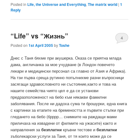
Posted in
Life, the Universe and Everything
,
The matrix world
|
1
Reply
“Life” vs “Жизнь”
4
Posted on
1st April 2005
by
Toshe
Днес с Таня бяхме при акушерка. Оказа се приятна млада
дама, англичанка за мое учудване (в Лондон повечето
лекари и медицински персонал са главно от Азия и Африка).
На тзи първа среща рутинно попълнихме разни въпросници
засягащи здравословното ни състояние,както и това на
нашите семейства чиято цел е да се установи
предразположеност на бебо към някакви фамилни
заболявания. После ни дадоха сума ти брошурки, една книга
с картинки за етапите на бремеността и първите стъпки при
гледането на бебо (брррр… снимките на раждащи мами
приличаха на извадени от филмите на ужасите) както и
направления за
безплатни
кръвни тестове и
безплатни
зъболекарски услуги за Таня, от тя които може да се