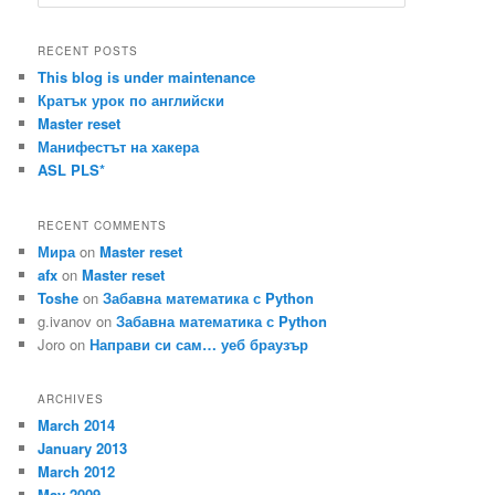
e
a
r
RECENT POSTS
c
This blog is under maintenance
h
Кратък урок по английски
Master reset
Манифестът на хакера
ASL PLS*
RECENT COMMENTS
Мира
on
Master reset
afx
on
Master reset
Toshe
on
Забавна математика с Python
g.ivanov
on
Забавна математика с Python
Joro
on
Направи си сам… уеб браузър
ARCHIVES
March 2014
January 2013
March 2012
May 2009