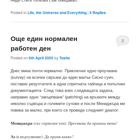
Posted in
Life, the Universe and Everything
|
4
Replies
Още един нормален
2
работен ден
Posted on
6th April 2005
by
Toshe
Днес мина почти нормално. Приключих едно проучване
(survey) на всички свръзки до един малък Сиско суич,
поставих резултатите в една спретната таблица и попълних
документацията. След това взех следващата задача,
направих едно “закърпване” (patching) на връзките между
няколко сървъра и големите сучове и после Мениджъра ме
повика за малко, при което се проведе следният диалог:
Мениджъра
(със сериозен тон)
: Престани да правиш това!
Аз
(в недоумение)
: Да правя какво?