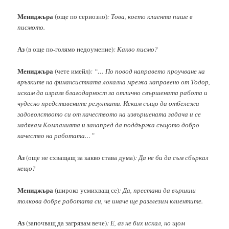
Мениджъра
(още по сериозно)
: Това, което клиента пише в
писмото.
Аз
(в още по-голямо недоумение)
: Какво писмо?
Мениджъра
(чете имейл)
: “… По повод направето проучване на
връзките на финансистката локална мрежа направено от Тодор,
искам да изразя благодарност за отлично свършената работа и
чудесно представените резултати. Искам също да отбележа
задоволството си от качеството на извършената задача и се
надявам Компанията и занапред да поддържа същото добро
качество на работата…”
Аз
(още не схващащ за какво става дума)
: Да не би да съм сбъркал
нещо?
Мениджъра
(широко усмихващ се)
: Да, престани да вършиш
толкова добре работата си, че иначе ще разглезим клиентите.
Аз
(започващ да загрявам вече)
: Е, аз не бих искал, но щом