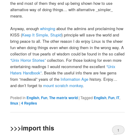
the end most of them they end up being shown how to use
alternative way of doing things… with alternative _simpler_
means.
Anyway, enough
whinging
about the admins and proclaiming how
KISS (
Keep It Simple, Stupid
) principle will save the world and
bring peace to all. The other reason I do enjoy Linux is the sheer
fun when doing things even when doing them in the wrong way. A
collection of true pearls of wisdom could be found in the so called
“Unix Horror Stories”
collection. For those looking for even more
entertaining readings I would recommend the excellent
“Unix
Haters Handbook”
. Beside the useful info there are few gems
from “medieval” years of the
Information Age
history. Enjoy…
and don’t forget to
mount scratch monkey
.
Posted in
English
,
Fun
,
The matrix world
|
Tagged
English
,
Fun
,
IT
,
linux
|
4
Replies
>>>import this
1