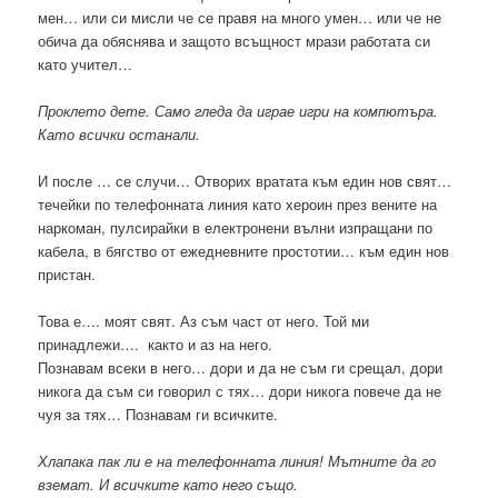
мен… или си мисли че се правя на много умен… или че не
обича да обяснява и защото всъщност мрази работата си
като учител…
Проклето дете. Само гледа да играе игри на компютъра.
Като всички останали.
И после … се случи… Отворих вратата към един нов свят…
течейки по телефонната линия като хероин през вените на
наркоман, пулсирайки в електронени вълни изпращани по
кабела, в бягство от ежедневните простотии… към един нов
пристан.
Това е…. моят свят. Аз съм част от него. Той ми
принадлежи…. както и аз на него.
Познавам всеки в него… дори и да не съм ги срещал, дори
никога да съм си говорил с тях… дори никога повече да не
чуя за тях… Познавам ги всичките.
Хлапака пак ли е на телефонната линия! Мътните да го
вземат. И всичките като него също.