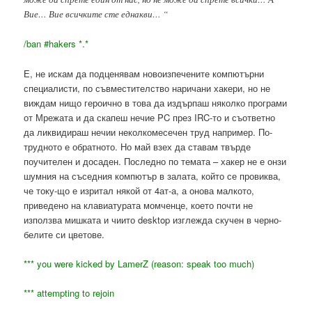
Вие… Вие всичките сте еднакви… “
/ban #
hakers
*.*
Е, не искам да подценявам новоизпечените компютърни
специалисти, по съвместителство наричани хакери, но не
виждам нищо героично в това да издърпаш няколко програми
от Мрежата и да скапеш нечие PC през IRC-то и съответно
да ликвидираш нечии неколкомесечен труд например. По-
трудното е обратното. Но май взех да ставам твърде
поучителен и досаден. Последно по темата – хакер не е онзи
шумния на съседния компютър в залата, който се провиква,
че току-що е изритал някой от 4ат-а, а онова малкото,
приведено на клавиатурата момченце, което почти не
използва мишката и чиито desktop изглежда скучен в черно-
белите си цветове.
*** you were kicked by
LamerZ
(reason: speak too much)
*** attempting to rejoin