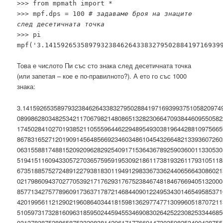
>>> from mpmath import *
>>> mpf.dps = 100
# задаваме броя на знаците
след десетичната точка
>>> pi
mpf('3.14159265358979323846264338327950288419716939
Това е числото Пи със сто знака след десетичната точка
(или запетая – кое е по-правилното?). А ето го със 1000
знака:
3.141592653589793238462643383279502884197169399375105820974
08998628034825342117067982148086513282306647093844609550582
17450284102701938521105559644622948954930381964428810975665
86783165271201909145648566923460348610454326648213393607260
06315588174881520920962829254091715364367892590360011330530
51941511609433057270365759591953092186117381932611793105118
67351885752724891227938183011949129833673362440656643086021
02179860943702770539217176293176752384674818467669405132000
85771342757789609173637178721468440901224953430146549585371
42019956112129021960864034418159813629774771309960518707211
51059731732816096318595024459455346908302642522308253344685
03137838752886587533208381420617177669147303598253490428755