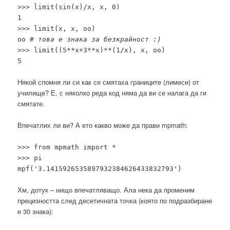
>>> limit(sin(x)/x, x, 0)
1
>>> limit(x, x, oo)
oo
# това е знака за безкрайност :)
>>> limit((5**x+3**x)**(1/x), x, oo)
5
Някой спомня ли си как се смятаха границите (лимеси) от
училище? Е, с няколко реда код няма да ви се налага да ги
смятате.
Впечатлих ли ви? А ето какво може да прави mpmath:
>>> from mpmath import *
>>> pi
mpf('3.1415926535897932384626433832793')
Хм, дотук – нищо впечатляващо. Ала нека да променим
прецизността след десетичната точка (която по подразбиране
е 30 знака):