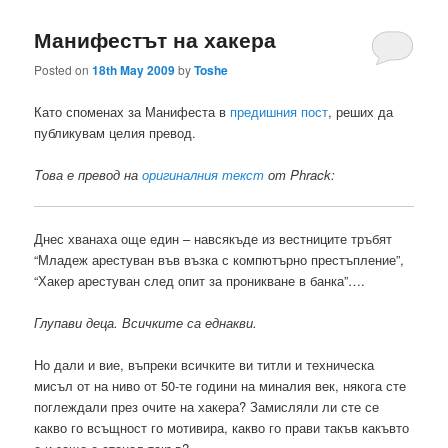
Манифестът на хакера
Posted on
18th May 2009
by
Toshe
Като споменах за Манифеста в
предишния пост
, реших да
публикувам целия превод.
Tова е превод на
оригиналния текст
от Phrack:
Днес хванаха още един – навсякъде из вестниците тръбят
“Младеж арестуван във възка с компютърно престъпление”,
“Хакер арестуван след опит за проникване в банка”….
Глупави деца. Всичките са еднакви.
Но дали и вие, въпреки всичките ви титли и техническа
мисъл от на ниво от 50-те години на миналия век, някога сте
поглеждали през очите на хакера? Замисляли ли сте се
какво го всъщност го мотивира, какво го прави такъв какъвто