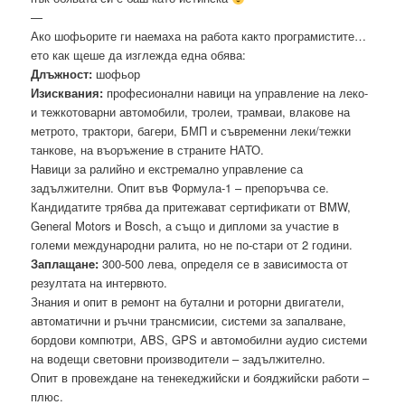
—
Ако шофьорите ги наемаха на работа както програмистите…
ето как щеше да изглежда една обява:
Длъжност:
шофьор
Изисквания:
професионални навици на управление на леко-
и тежкотоварни автомобили, тролеи, трамваи, влакове на
метрото, трaктори, багери, БМП и съвременни леки/тежки
танкове, на въоръжение в страните НАТО.
Навици за ралийно и екстремално управление са
задължителни. Опит във Формула-1 – препоръчва се.
Кандидатите трябва да притежават сертификати от BMW,
General Motors и Bosch, а също и дипломи за участие в
големи международни ралита, но не по-стари от 2 години.
Заплащанe:
300-500 лева, определя се в зависимоста от
резултата на интервюто.
Знания и опит в ремонт на бутални и роторни двигатели,
автоматични и ръчни трансмисии, системи за запалване,
бордови компютри, ABS, GPS и автомобилни аудио системи
на водещи световни производители – задължително.
Опит в провеждане на тенекеджийски и бояджийски работи –
плюс.