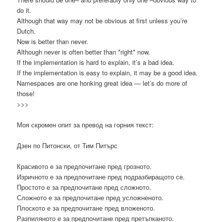
do it.
Although that way may not be obvious at first unless you’re
Dutch.
Now is better than never.
Although never is often better than *right* now.
If the implementation is hard to explain, it’s a bad idea.
If the implementation is easy to explain, it may be a good idea.
Namespaces are one honking great idea — let’s do more of
those!
>>>
Моя скромен опит за превод на горния текст:
Дзен по Питонски, от Тим Питърс
Красивото е за предпочитане пред грозното.
Изричното е за предпочитане пред подразбиращото се.
Простото е за предпочитане пред сложното.
Сложното е за предпочитане пред усложненото.
Плоското е за предпочитане пред вложеното.
Разпиляното е за предпочитане пред претъпканото.