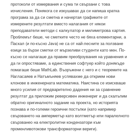
протоколи от измервания и сума ти свързани с това
изчисления. Понякога се изкушавах да си напиша кратка
програма за да си сметна и начертая графиките от
измерените резултати вместо налагания от някои
преподаватели методи с калкулатор и милиметрова хартия.
Проблемът беше, че сметките често не бяха елементарни, а
Паскал (и по-късно Java) не са от най-лесните за ползване
езици за бързи сметки от мързеливи студенти като мен. По-
късно се налагаше да правим преобрзувания на уравнения и
да ги опростяваме, а единствения софтуер който донякъде
помагаше беше MathLab. Въоръжени с него и с теоремите на
Нагласаяев и Натъмъняев успявахме да открием нови
клонове в инженерната математика. Наистина се изискваше
много усилия от предварително дадения ни за сравнение
резултат да приложим реверсивен инженериг и да скалъпим
обратно оригиналното задание на проекта, но историята
познава и по-големи героични постъпки (като например
свързването на амперметър като волтметър или паралелното
свързванео на електролитни кондензатори към
променливотокови трансформаторни вериги).