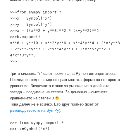
>>>from sympy import *
>>>x = Symbol('x')
>>>y = Symbol('y')
>>>a = ((x**2 + y**3)**2 * (x+y**2)**2)
>>>b.expand()
x**6 + y**10 + x**2*y**6 + x**4*y**4 + 2*x*y**8
+ 2*x**2*y**7 + 2*x**4*y**3 + 2*x**5*y**2 +
4*x**3*y**5
>>>
Трите символа “>” са от промпт-а на Python интепретатора.
Последния ред е всъщност разгънатата форма на по-горното
уравнение. Звздичката е знак за умножение а двойната
звезда – повдигане на степен. За домашно – сметнете
уравнението на степен 3
Това далеч не е всичко. Ето друг пример (взет от
ръководствотото на SymPy
):
>>> from sympy import *
>>> x=Symbol("x")