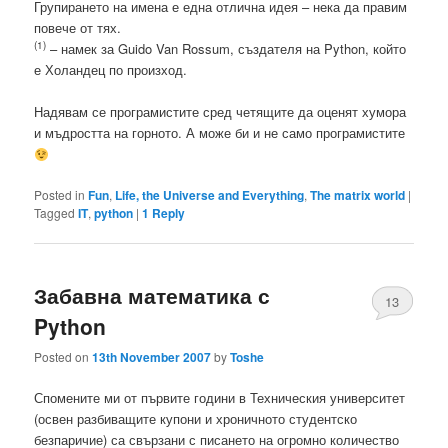
Групирането на имена е една отлична идея – нека да правим
повече от тях.
(1)
– намек за Guido Van Rossum, създателя на Python, който
е Холандец по произход.
Надявам се програмистите сред четящите да оценят хумора
и мъдростта на горното. А може би и не само програмистите
Posted in
Fun
,
Life, the Universe and Everything
,
The matrix world
|
Tagged
IT
,
python
|
1
Reply
Забавна математика с
13
Python
Posted on
13th November 2007
by
Toshe
Спомените ми от първите години в Техническия университет
(освен разбиващите купони и хроничното студентско
безпаричие) са свързани с писането на огромно количество