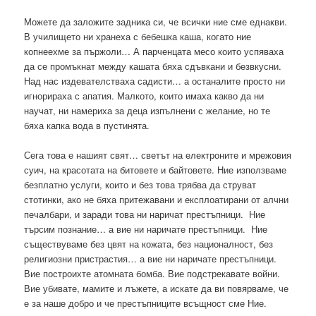
Можете да заложите задника си, че всички ние сме еднакви.
В училището ни хранеха с бебешка каша, когато ние
копнеехме за пържоли… А парченцата месо които успяваха
да се промъкнат между кашата бяха сдъвкани и безвкусни.
Над нас издевателстваха садисти… а останалите просто ни
игнорираха с апатия. Малкото, които имаха какво да ни
научат, ни намериха за деца изпълнени с желание, но те
бяха капка вода в пустинята.
Сега това е нашият свят… светът на електроните и мрежовия
суич, на красотата на битовете и байтовете. Ние използваме
безплатно услуги, които и без това трябва да струват
стотинки, ако не бяха притежавани и експлоатирани от алчни
печалбари, и заради това ни наричат престъпници. Ние
търсим познание… а вие ни наричате престъпници. Ние
съществуваме без цвят на кожата, без националност, без
религиозни пристрастия… а вие ни наричате престъпници.
Вие построихте атомната бомба. Вие подстрекавате войни.
Вие убивате, мамите и лъжете, а искате да ви повярваме, че
е за наше добро и че престъпниците всъщност сме Ние.