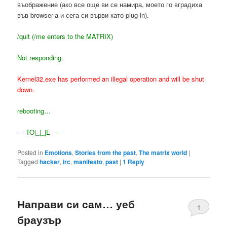
въображение (ако все още ви се намира, моето го вградиха
във browser-а и сега си върви като plug-in).
/quit (/me enters to the MATRIX)
Not responding.
Kernel32.
exe
has performed an illegal operation and will be shut
down.
rebooting…
— TO|_|_|E —
Posted in
Emotions
,
Stories from the past
,
The matrix world
|
Tagged
hacker
,
irc
,
manifesto
,
past
|
1
Reply
Направи си сам… уеб
1
браузър