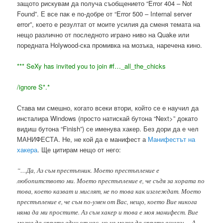
защото рискувам да получа съобщението “Error 404 – Not
Found”. Е все пак е по-добре от “Error 500 – Internal server
error”, което е резултат от моите усилия да сменя темата на
нещо различно от последното играно ниво на Quake или
поредната
Holywood
-ска промивка на мозъка, наречена кино.
***
SeXy
has invited you to join #f…_all_the_chicks
/ignore S*.*
Става ми смешно, когато всеки втори, който се е научил да
инсталира Windows (просто натискай бутона “Next>” докато
видиш бутона “Finish”) се именува хакер. Без дори да е чел
МАНИФЕСТА. Не, не кой да е манифест а
Манифестът на
хакера
. Ще цитирам нещо от него:
“…Да, Аз съм престъпник. Моето престъпление е
любопитството ми. Моето престъпление е, че съдя за хората по
това, което казват и мислят, не по това как изглеждат. Моето
престъпление е, че съм по-умен от Вас, нещо, което Вие никога
няма да ми простите. Аз съм хакер и това е моя манифест. Вие
може да спрете един от нас, но не може да спрете всички… А