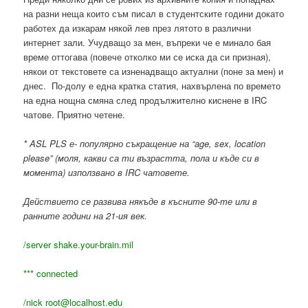
на разни неща които съм писал в студентските години докато
работех да изкарам някой лев през лятото в различни
интернет зали. Учудващо за мен, въпреки че е минало бая
време оттогава (повече отколко ми се иска да си призная),
някои от текстовете са изненадващо актуални (поне за мен) и
днес. По-долу е една кратка статия, нахвърлена по времето
на една нощна смяна след продължително киснене в IRC
чатове. Приятно четене.
* ASL PLS е- популярно съкращение на “age, sex, location
please” (моля, какви са ти възрастта, пола и къде си в
момента) използвано в IRC чатовете.
Действието се развива някъде в късните 90-те или в
ранните години на 21-ия век.
/server shake.your-brain.mil
*** connected
/nick
root@
localhost
.
edu