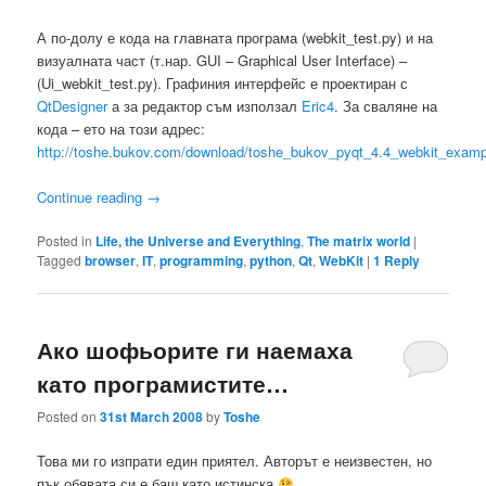
А по-долу е кода на главната програма (webkit_test.py) и на
визуалната част (т.нар. GUI – Graphical User Interface) –
(Ui_webkit_test.py). Графиния интерфейс е проектиран с
QtDesigner
а за редактор съм използал
Eric4
. За сваляне на
кода – ето на този адрес:
http://toshe.bukov.com/download/toshe_bukov_pyqt_4.4_webkit_exampl
Continue reading
→
Posted in
Life, the Universe and Everything
,
The matrix world
|
Tagged
browser
,
IT
,
programming
,
python
,
Qt
,
WebKit
|
1
Reply
Ако шофьорите ги наемаха
като програмистите…
Posted on
31st March 2008
by
Toshe
Това ми го изпрати един приятел. Авторът е неизвестен, но
пък обявата си е баш като истинска