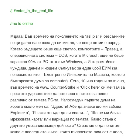
/j #enter_in_the_real_life
/me is online
Мдааа! Във времето на поколението на “
asl
pls
” и безсънните
нощи game-ване взех да си мисля, че нещо не ми е наред.
Когато бъдещето беше още светло, компютрите – Правец, а
операционната система – DOS, когато Microsoft още не беше
заразила 90% от PC-тата със Windows, а Интернет беше
чуждица, денем и нощем бълнувах за един брой ЕИМ (за
непросветените – Електронно Изчислителна Машина, което е
българската дума за computer). Сега, 10-ина години по-късно,
във времето на www, Counter-Strike и “Click here” си мечтая за
простото удоволствие да поговоря с някого за нещо
различно от темата PC-та. Напоследък първите думи на
хората около мен са: “Здрасти! Абе да знаеш що ми забива
Explorer-а”, “Я кажи откъде да си сваля…”, “Що не ми бачка
мрежовата карта” или вариации по темата. Какво стана с
другите умозанимаващи дейности? Страх ме е да попитам
каква е последната книга, която въпросната личност е чела,