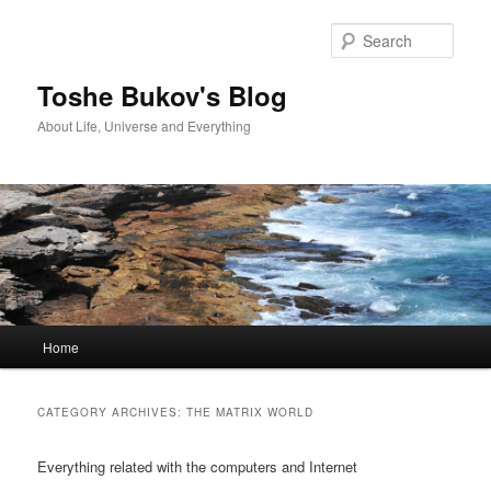
Skip
Skip
to
to
Sear
primary
secondary
content
content
Toshe Bukov's Blog
About Life, Universe and Everything
Main
Home
menu
CATEGORY ARCHIVES:
THE MATRIX WORLD
Everything related with the computers and Internet