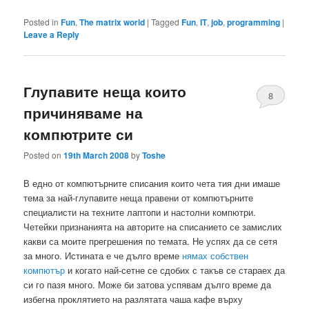
Posted in
Fun
,
The matrix world
|
Tagged
Fun
,
IT
,
job
,
programming
|
Leave a Reply
Глупавите неща които
8
причиняваме на
компютрите си
Posted on
19th March 2008
by
Toshe
В едно от компютърните списания които чета тия дни имаше
тема за най-глупавите неща правени от компютърните
специалисти на техните лаптопи и настолни компютри.
Четейки признанията на авторите на списанието се замислих
какви са моите прегрешения по темата. Не успях да се сетя
за много. Истината е че дълго време
нямах собствен
компютър
и когато най-сетне се сдобих с такъв се стараех да
си го пазя много. Може би затова успявам дълго време да
избегна проклятието на разлятата чаша кафе върху