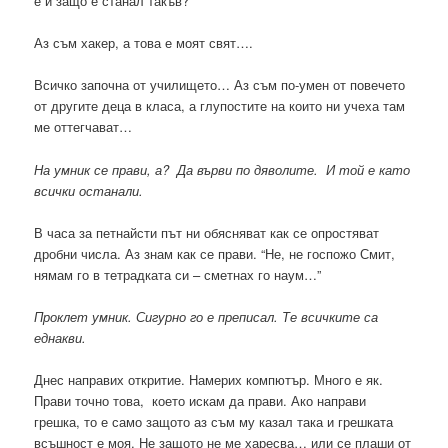
е и защо е станал такъв?
Аз съм хакер, а това е моят свят….
Всичко започна от училището… Аз съм по-умен от повечето
от другите деца в класа, а глупостите на които ни учеха там
ме оттегчават…
На умник се прави, а? Да върви по дяволите. И той е като
всички останали.
В часа за петнайсти път ни обясняват как се опростяват
дробни числа. Аз знам как се прави. “Не, не госпожо Смит,
нямам го в тетрадката си – сметнах го наум…”
Проклет умник. Сигурно го е преписал. Те всичките са
еднакви.
Днес направих откритие. Намерих компютър. Много е як.
Прави точно това, което искам да прави. Ако направи
грешка, то е само защото аз съм му казал така и грешката
всъшност е моя. Не защото не ме харесва… или се плаши от