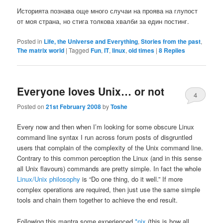
Историята познава още много случаи на проява на глупост
от моя страна, но стига толкова хвалби за един постинг.
Posted in
Life, the Universe and Everything
,
Stories from the past
,
The matrix world
|
Tagged
Fun
,
IT
,
linux
,
old times
|
8
Replies
Everyone loves Unix… or not
4
Posted on
21st February 2008
by
Toshe
Every now and then when I’m looking for some obscure Linux
command line syntax I run across forum posts of disgruntled
users that complain of the complexity of the Unix command line.
Contrary to this common perception the Linux (and in this sense
all Unix flavours) commands are pretty simple. In fact the whole
Linux/Unix philosophy
is “Do one thing, do it well.” If more
complex operations are required, then just use the same simple
tools and chain them together to achieve the end result.
Following this mantra some experienced
*nix
(this is how all