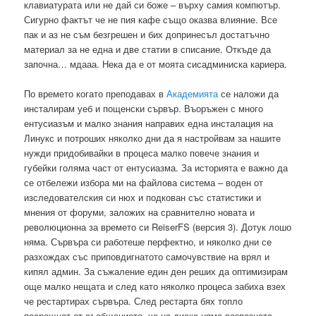
клавиатурата или не дай си боже – върху самия компютър.
Сигурно фактът че не пия кафе също оказва влияние. Все
пак и аз не съм безгрешен и бих допринесъл достатъчно
материал за не една и две статии в списание. Откъде да
започна… мдааа. Нека да е от моята сисадминиска кариера.
По времето когато преподавах в
Академията
се наложи да
инсталирам уеб и пощенски сървър. Въоръжен с много
ентусиазъм и малко знания направих една инсталация на
Линукс и потроших няколко дни да я настройвам за нашите
нужди придобивайки в процеса малко повече знания и
губейки голяма част от ентусиазма. За историята е важно да
се отбележи избора ми на файлова система – воден от
изследователския си нюх и подкован със статистики и
мнения от форуми, заложих на сравнително новата и
революционна за времето си ReiserFS (версия 3). Дотук лошо
няма. Сървъра си работеше перфектно, и няколко дни се
разхождах със приповдигнатото самочувствие на врял и
кипял админ. За съжаление един ден реших да оптимизирам
още малко нещата и след като няколко процеса забиха взех
че рестартирах сървъра. След рестарта бях топло
посрещнат от съобщението, че на диска няма разпозната