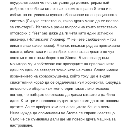
неудовлетворен че не съм успял да демонстрирам най-
доброто от себе си се лог-нах в компютъра на Stoma и в
изблик на ентусиазъм пуснах обновяване на операционната
система (Линукс естествено, какво друго може да се ползва
за клъстери!). Излязоха разни въпроси на които естествено
отговорих с “Yes” без даже да ги чета като един истински
инженер. (Истинският Инженер ™ не чете съобщения – той
винаги знае какво прави). Мярнах някакъв ред за премахвани
пакети, обаче така и на разбрах какво става докато не чух
някакъв стон откъм бюрото на Stoma. Бърз поглед към
монитора му и забелязах как прозорците на приложенията
един по един се затварят точно като на филм. Stoma имаше
изражението на корабокрушенец, който току що е видял
спасителния кораб да се отдалечава към хоризонта. Секунда
по-късно се обърна към мен с един такъв леко плашещ
поглед, че набързо се отказах да давам каквито и да било
идеи. Към три и половина сутринта успяхме да възстановим
щетите. Аз се прибрах към пет а защитата беше в осем.
Няма нужда да споменавам че Stoma се справи блестящо.
Само че се съмнявам дали ще ми повери друга машина за
настройване.