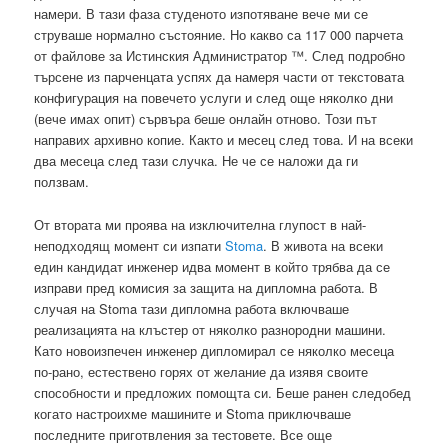
намери. В тази фаза студеното изпотяване вече ми се
струваше нормално състояние. Но какво са 117 000 парчета
от файлове за Истинския Администратор ™. След подробно
търсене из парченцата успях да намеря части от текстовата
конфигурация на повечето услуги и след още няколко дни
(вече имах опит) сървъра беше онлайн отново. Този път
направих архивно копие. Както и месец след това. И на всеки
два месеца след тази случка. Не че се наложи да ги
ползвам.
От втората ми проява на изключителна глупост в най-
неподходящ момент си изпати
Stoma
. В живота на всеки
един кандидат инженер идва момент в който трябва да се
изправи пред комисия за защита на дипломна работа. В
случая на Stoma тази дипломна работа включваше
реализацията на клъстер от няколко разнородни машини.
Като новоизпечен инженер дипломирал се няколко месеца
по-рано, естествено горях от желание да изявя своите
способности и предложих помощта си. Беше ранен следобед
когато настроихме машините и Stoma приключваше
последните приготвления за тестовете. Все още