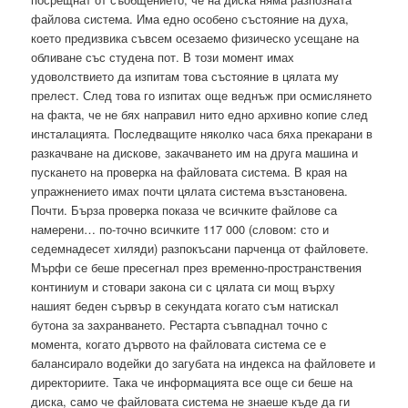
файлова система. Има едно особено състояние на духа,
което предизвика съвсем осезаемо физическо усещане на
обливане със студена пот. В този момент имах
удоволствието да изпитам това състояние в цялата му
прелест. След това го изпитах още веднъж при осмислянето
на факта, че не бях направил нито едно архивно копие след
инсталацията. Последващите няколко часа бяха прекарани в
разкачване на дискове, закачването им на друга машина и
пускането на проверка на файловата система. В края на
упражнението имах почти цялата система възстановена.
Почти. Бърза проверка показа че всичките файлове са
намерени… по-точно всичките 117 000 (словом: сто и
седемнадесет хиляди) разпокъсани парченца от файловете.
Мърфи се беше пресегнал през временно-пространствения
континиум и стовари закона си с цялата си мощ върху
нашият беден сървър в секундата когато съм натискал
бутона за захранването. Рестарта съвпаднал точно с
момента, когато дървото на файловата система се е
балансирало водейки до загубата на индекса на файловете и
директориите. Така че информацията все още си беше на
диска, само че файловата система не знаеше къде да ги