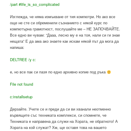
/part #life_is_so_complicated
Изглежда, че няма измъкване от тия компютри. Но ако все
още не сте си обременили съзнанието с някой курс по
компютърна грамотност, послушайте ме – НЕ ЗАПОЧВАЙТЕ.
Все едно ви чувам: “Дааа, лесно му е на тоя, нали си ги знае
нещата” Е да ама ако знаете как искам някой път да мога да
напиша:
DELTREE /y c:
e, но все пак си пазя по едно архивно копие под ръка
File not found
c:installsetup
Дерзайте. Учете се и преди да си ви хванали неотменно
вървящите със техниката комплекси, си спомнете, че
Техниката е направена да служи на Хората, не обратното! А
Хората на кой служат? Хм, ще оставя това на вашето