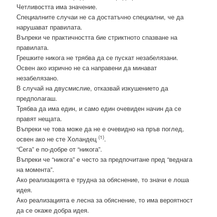
Четливостта има значение.
Специалните случаи не са достатъчно специални, че да
нарушават правилата.
Въпреки че практичността бие стриктното спазване на
правилата.
Грешките никога не трябва да се пускат незабелязани.
Освен ако изрично не са направени да минават
незабелязано.
В случай на двусмислие, отказвай изкушението да
предполагаш.
Трябва да има един, и само един очевиден начин да се
правят нещата.
Въпреки че това може да не е очевидно на пръв поглед,
(1)
освен ако не сте Холандец
.
“Сега” е по-добре от “никога”.
Въпреки че “никога” е често за предпочитане пред “веднага
на момента”.
Ако реализацията е трудна за обяснение, то значи е лоша
идея.
Ако реализацията е лесна за обяснение, то има вероятност
да се окаже добра идея.