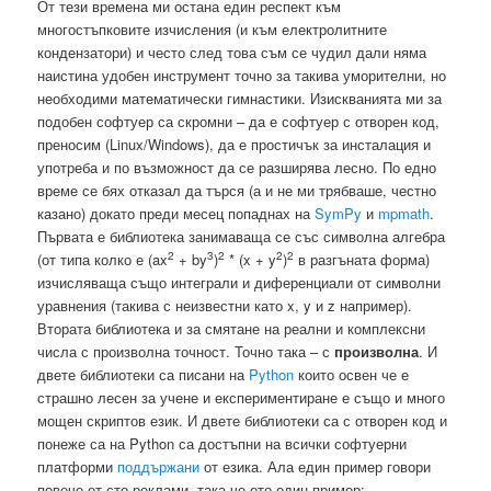
От тези времена ми остана един респект към
многостъпковите изчисления (и към електролитните
кондензатори) и често след това съм се чудил дали няма
наистина удобен инструмент точно за такива уморителни, но
необходими математически гимнастики. Изискванията ми за
подобен софтуер са скромни – да е софтуер с отворен код,
преносим (Linux/Windows), да е простичък за инсталация и
употреба и по възможност да се разширява лесно. По едно
време се бях отказал да търся (а и не ми трябваше, честно
казано) докато преди месец попаднах на
SymPy
и
mpmath
.
Първата е библиотека занимаваща се със символна алгебра
2
3
2
2
2
(от типа колко е (ax
+ by
)
* (x + y
)
в разгъната форма)
изчисляваща също интеграли и диференциали от символни
уравнения (такива с неизвестни като x, y и z например).
Втората библиотека и за смятане на реални и комплексни
числа с произволна точност. Точно така – с
произволна
. И
двете библиотеки са писани на
Python
които освен че е
страшно лесен за учене и експериментиране е също и много
мощен скриптов език. И двете библиотеки са с отворен код и
понеже са на Python са достъпни на всички софтуерни
платформи
поддържани
от езика. Ала един пример говори
повече от сто реклами, така че ето един пример: