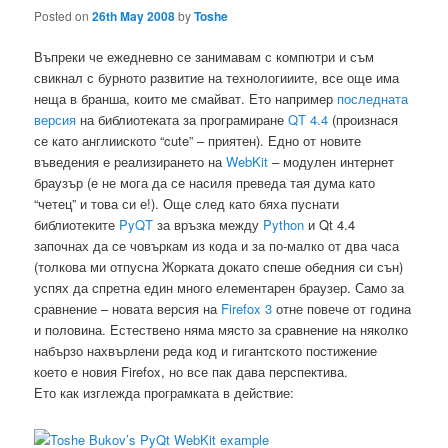
Posted on
26th May 2008
by
Toshe
Въпреки че ежедневно се занимавам с компютри и съм
свикнал с бурното развитие на технологииите, все още има
неща в бранша, които ме смайват. Ето например
последната
версия
на библиотеката за програмиране
QT
4.4
(произнася
се като англииското “cute” – приятен). Едно от новите
въведения е реализирането на
WebKit
– модулен интернет
браузър (е не мога да се насиля преведа тая дума като
“четец” и това си е!). Още след като бяха пуснати
библиотеките
PyQT
за връзка между
Python
и Qt 4.4
започнах да се човъркам из кода и за по-малко от два часа
(толкова ми отпусна Жорката докато спеше обедния си сън)
успях да спретна един много елементарен браузер. Само за
сравнение – новата версия на
Firefox 3
отне повече от година
и половина. Естествено няма място за сравнение на няколко
набързо нахвърлени реда код и гигантското постижение
което е новия Firefox, но все пак дава перспектива.
Ето как изглежда програмката в действие: