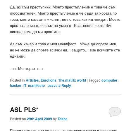
Да, аз съм престъпник. Моето престъпление е това че съм
любознателен. Моето престъпление е че съдя за хората по
това, което казват и мислят, не по това как изглеждат. Моето
престъпление е, че съм по-умен от Вас, нещо, което Вие
никога няма да ми простите.
Аз съм хакер и това е моя манифест. Може да спрете мен,
но не може да спрете всички ни… защото… вие всичките сте
еднакви.
+++ Менторът +++
Posted in
Articles
,
Emotions
,
The matrix world
|
Tagged
computer
,
hacker
,
IT
,
manifesto
|
Leave a Reply
ASL PLS*
1
Posted on
29th April 2009
by
Toshe
Преди няколко дни се рових из архивните копия и попаднах