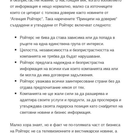
от информация е нещо нормално, малко са източниците
които се цитират с толкова доверие както новините от
“Агенция Ройтерс”. Така наречените “Принципи на доверие”
създадени и утвърдени от Ройтерс включват следното:
Ройтерс не бива да става зависима или да попада в
ръцете на една единствена група от интереси.
Цялостта, независимостта и безпристрастността на
компанията не трябва да бъдат нарушавани.
Ройтерс предлага надеждна и безпристрастна
информация на всички към които компанията има или
би могла да има договорни задължения.
Ройтерс уважава всички заинтересовани страни без да
отдава предпочитание някоя от тях.
Компанията не ще жали сили за да разширява и
адаптира своите услуги и продукти, за да просперира и
утвърждава своята лидерска позиция като снабдител на
световни новини и бизнес информация.
Малко хора знаят, но e факт че по-голямата част от бизнеса
на Ройтерс не са телевизионните и вестникарски новини, а