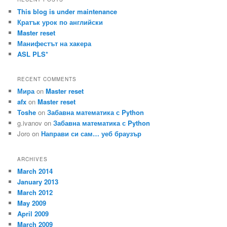
c
This blog is under maintenance
h
Кратък урок по английски
Master reset
Манифестът на хакера
ASL PLS*
RECENT COMMENTS
Мира
on
Master reset
afx
on
Master reset
Toshe
on
Забавна математика с Python
g.ivanov
on
Забавна математика с Python
Joro
on
Направи си сам… уеб браузър
ARCHIVES
March 2014
January 2013
March 2012
May 2009
April 2009
March 2009