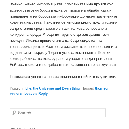
именно бизнес информацията. Компанията има връзки със
всички световни борси и една от първите в обработката и
предаването на борсовата информация до най-отдалечените
крайчета на света. Наистина се изисква много труд и усилия
за да станеш сред първите в тази толкова оспорване и
конкурента среда. А още по-трудно е да задържиш тази
позиция. Имайки привилегията да бъда свидетел на
трансформациите в Ройтерс и развитието и през последните
години, съм твърдо убеден в успеха компанията. Всички
които работиха толкова здраво и упорито за да превърнат
Ройтерс и света в по-добро място за живеене го заслужават.
Пожелавам успех на новата компания и нейните служители.
Posted in
Life, the Universe and Everything
|
Tagged
thomson
reuters
|
Leave a Reply
S
e
a
r
RECENT POSTS