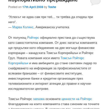
Posted on
17th April 2008
by
Toshe
“Успехът не идва сам при теб… ти трябва да отидеш при
него”.
—
Марва Колинс
, Американска учителка
От полунощ
Ройтерс
официално престана да съществува
като самостоятелна компания. От днес нататък компанията
ще продължи като обединение на две могъщи финансови
корпорации – канадската Томсън Корпорейшън и Ройтерс
Груп. Новата компания носи името
Томсън Ройтерс
Корпорейшън
и има амбициите да стане световен лидер по
снабдяването на информация за професионалистите от
всякакви браншове – от финансовите институции,
инвестиционни банки и кредитни организации през
телевизионните и интернет агенции до правни и научни-
изследователски центрове.
Томсън Ройтерс
запазва
основните
ценности на Ройтерс
благодарение на които компанията става синоним на точните
и безпристастни новини. В настоящия век, когато изобилието