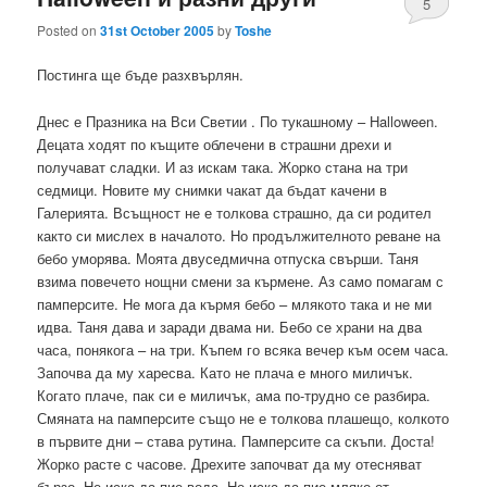
5
Posted on
31st October 2005
by
Toshe
Постинга ще бъде разхвърлян.
Днес е Празника на Вси Светии . По тукашному – Halloween.
Децата ходят по къщите облечени в страшни дрехи и
получават сладки. И аз искам така. Жорко стана на три
седмици. Новите му снимки чакат да бъдат качени в
Галерията. Всъщност не е толкова страшно, да си родител
както си мислех в началото. Но продължителното реване на
бебо уморява. Моята двуседмична отпуска свърши. Таня
взима повечето нощни смени за кърмене. Аз само помагам с
памперсите. Не мога да кърмя бебо – млякото така и не ми
идва. Таня дава и заради двама ни. Бебо се храни на два
часа, понякога – на три. Къпем го всяка вечер към осем часа.
Започва да му харесва. Като не плача е много миличък.
Когато плаче, пак си е миличък, ама по-трудно се разбира.
Смяната на памперсите също не е толкова плашещо, колкото
в първите дни – става рутина. Памперсите са скъпи. Доста!
Жорко расте с часове. Дрехите започват да му отесняват
бързо. Не иска да пие вода. Не иска да пие мляко от