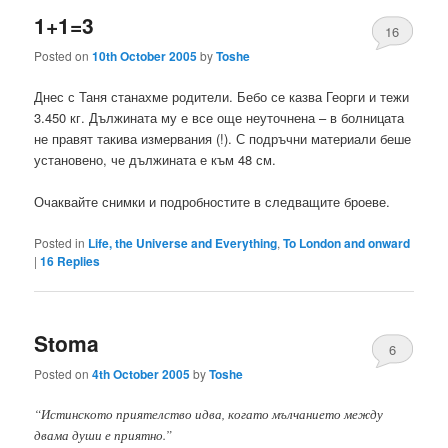
1+1=3
16
Posted on
10th October 2005
by
Toshe
Днес с Таня станахме родители. Бебо се казва Георги и тежи
3.450 кг. Дължината му е все още неуточнена – в болницата
не правят такива измервания (!). С подръчни материали беше
установено, че дължината е към 48 см.
Очаквайте снимки и подробностите в следващите броеве.
Posted in
Life, the Universe and Everything
,
To London and onward
|
16
Replies
Stoma
6
Posted on
4th October 2005
by
Toshe
“Истинското приятелство идва, когато мълчанието между
двама души е приятно.”