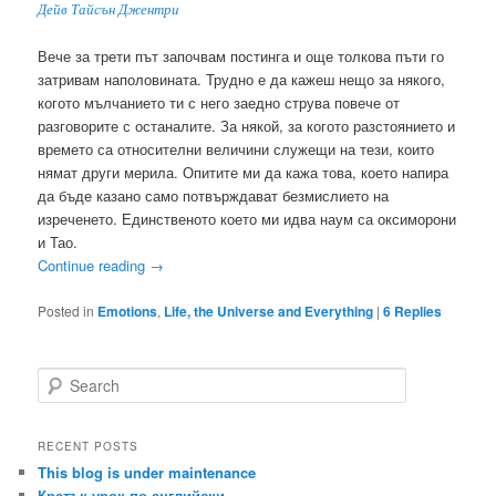
Дейв Тайсън Джентри
Вече за трети път започвам постинга и още толкова пъти го
затривам наполовината. Трудно е да кажеш нещо за някого,
когото мълчанието ти с него заедно струва повече от
разговорите с останалите. За някой, за когото разстоянието и
времето са относителни величини служещи на тези, които
нямат други мерила. Опитите ми да кажа това, което напира
да бъде казано само потвърждават безмислието на
изреченето. Единственото което ми идва наум са оксиморони
и Тао.
Continue reading
→
Posted in
Emotions
,
Life, the Universe and Everything
|
6
Replies
S
e
a
r
RECENT POSTS
c
This blog is under maintenance
h
Кратък урок по английски