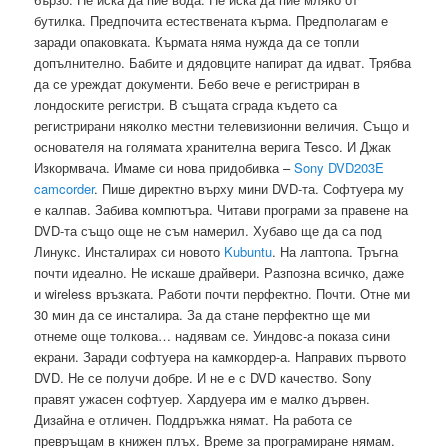
бутилка. Предпочита естествената кърма. Предполагам е
заради опаковката. Кърмата няма нужда да се топли
допълнително. Бабите и дядовците напират да идват. Трябва
да се уреждат документи. Бебо вече е регистриран в
лондоските регистри. В същата сграда където са
регистрирани няколко местни телевизионни величия. Също и
основателя на голямата хранителна верига Tesco. И Джак
Изкормвача. Имаме си нова придобивка –
Sony DVD203E
camcorder
. Пише директно върху мини DVD-та. Софтуера му
е калпав. Забива компютъра. Читави програми за правене на
DVD-та също още не съм намерил. Хубаво ще да са под
Линукс. Инсталирах си новото
Kubuntu
. На лаптопа. Тръгна
почти идеално. Не искаше драйвери. Разпозна всичко, даже
и wireless връзката. Работи почти перфектно. Почти. Отне ми
30 мин да се инсталира. За да стане перфектно ще ми
отнеме още толкова… надявам се. Уиндовс-а показа сини
екрани. Заради софтуера на камкордер-а. Направих първото
DVD. Не се получи добре. И не е с DVD качество. Sony
правят ужасен софтуер. Хардуера им е малко дървен.
Дизайна е отличен. Поддръжка нямат. На работа се
превръщам в книжен плъх. Време за програмиране нямам.