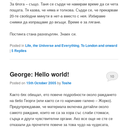
За блога – също. Таня се сърди че намирам време да си чета
пощата. Тя казва, че няма и толкова. Сърди се, че прекарвам
20-те свободни минути в нет-а вместо с нея. Избираме
снимки да изпращаме до вкъщи. Време е за лягане.
Постинга стана разхвърлян. Знаех си.
Posted in
Life, the Universe and Everything
,
To London and onward
|
5
Replies
George: Hello world!
10
Posted on
15th October 2005
by
Toshe
Както бях обещал, ето повече подробности около раждането
на бебо Георги (или както си го наричаме галено – Жорко).
Предупреждавам, че материала включва детайли около
самото раждане, които не са за хора със слаби стомаси,
сърца и други чувствителни органи. Ако все още не сте се
отказали да прочетете повече за това чудо на чудесата,