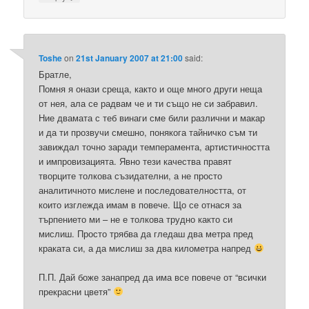
Toshe
on
21st January 2007 at 21:00
said:
Братле,
Помня я онази среща, както и още много други неща
от нея, ала се радвам че и ти също не си забравил.
Ние двамата с теб винаги сме били различни и макар
и да ти прозвучи смешно, понякога тайничко съм ти
завиждал точно заради темперамента, артистичността
и импровизацията. Явно тези качества правят
творците толкова съзидателни, а не просто
аналитичното мислене и последователността, от
които изглежда имам в повече. Що се отнася за
търпението ми – не е толкова трудно както си
мислиш. Просто трябва да гледаш два метра пред
краката си, а да мислиш за два километра напред
П.П. Дай боже занапред да има все повече от “всички
прекрасни цветя”