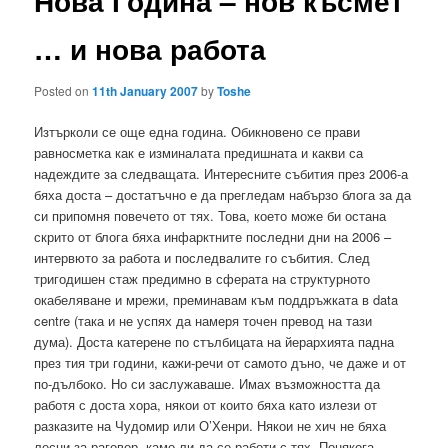
Нова Година – нов късмет
… и нова работа
Posted on
11th January 2007
by
Toshe
Изтърколи се още една година. Обикновено се прави
равносметка как е изминалата предишната и какви са
надеждите за следващата. Интересните събития през 2006-а
бяха доста – достатъчно е да прегледам набързо блога за да
си припомня повечето от тях. Това, което може би остана
скрито от блога бяха инфарктните последни дни на 2006 –
интервюто за работа и последвалите го събития. След
тригодишен стаж предимно в сферата на структурното
окабеляване и мрежи, преминавам към поддръжката в data
centre (така и не успях да намеря точен превод на тази
дума). Доста катерене по стълбицата на йерархията падна
през тия три години, кажи-речи от самото дъно, че даже и от
по-дълбоко. Но си заслужаваше. Имах възможността да
работя с доста хора, някои от които бяха като излези от
разказите на Чудомир или О’Хенри. Някои не хич не бяха
лесни за раговор, камо ли да се работи с тях. Понякога