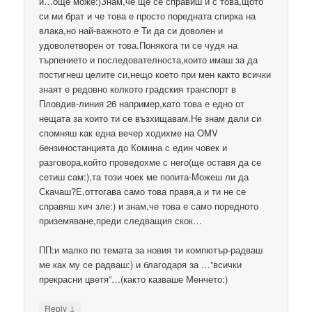
и…още може:)Знам,че ще се справиш и с това,щото
си ми брат и че това е просто поредната спирка на
влака,но най-важното е Ти да си доволен и
удоволетворен от това.Понякога ти се чудя на
търпението и последователноста,които имаш за да
постигнеш целите си,нещо което при мен както всички
знаят е редовно колкото градския транспорт в
Пловдив-линия 26 например,като това е едно от
нещата за които ти се възхищавам.Не знам дали си
спомняш как една вечер ходихме на OMV
бензиностанцията до Комина с един човек и
разговора,който проведохме с него(ще оставя да се
сетиш сам:),та този чоек ме попита-Можеш ли да
Скачаш?Е,оттогава само това правя,а и ти не се
справяш хич зле:) и знам,че това е само поредното
приземяване,преди следващия скок…
ПП:и малко по темата за новия ти компютър-радваш
ме как му се радваш:) и благодаря за …”всички
прекрасни цветя”…(както казваше Менчето:)
↓
Reply