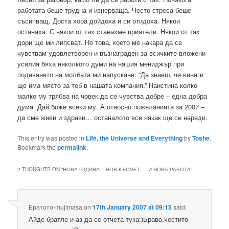
работата беше трудна и изнерваща. Често стреса беше
съсипващ. Доста хора дойдоха и си отидоха. Някои
останаха. С някои от тях станахме приятели. Някои от тях
дори ще ми липсват. Но това, което ме накара да се
чувствам удовлетворен и възнаграден за всичките вложени
усилия бяха няколкото думи на нашия мениджър при
подаването на молбата ми напускане: “Да знаеш, че винаги
ще има място за теб в нашата компания.” Наистина колко
малко му трябва на човек да се чувства добре – една добра
дума. Дай боже всеки му. А относно пожеланията за 2007 –
да сме живи и здрави… останалото все някак ще се нареди.
This entry was posted in
Life, the Universe and Everything
by
Toshe
.
Bookmark the
permalink
.
2 THOUGHTS ON “
НОВА ГОДИНА – НОВ КЪСМЕТ … И НОВА РАБОТА
”
Братото-mujimasa
on
17th January 2007 at 09:15
said:
Айде братле и аз да се отчета тука:)Браво,честито