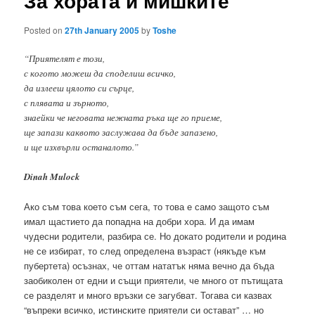
За хората и мишките
Posted on
27th January 2005
by
Toshe
“Приятелят е този,
с когото можеш да споделиш всичко,
да излееш цялото си сърце,
с плявата и зърното,
знаейки че неговата нежната ръка ще го приеме,
ще запази каквото заслужава да бъде запазено,
и ще изхвърли останалото.”
Dinah Mulock
Ако съм това което съм сега, то това е само защото съм
имал щастието да попадна на добри хора. И да имам
чудесни родители, разбира се. Но докато родители и родина
не се избират, то след определена възраст (някъде към
пубертета) осъзнах, че оттам нататък няма вечно да бъда
заобиколен от едни и същи приятели, че много от пътищата
се разделят и много връзки се загубват. Тогава си казвах
“въпреки всичко, истинските приятели си остават” … но