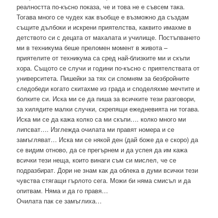
реалността по-късно показа, че и това не е съвсем така.
Тогава много се чудех как въобще е възможно да създам
същите дълбоки и искрени приятелства, каквито имахме в
детството си с децата от махалата и училище. Постъпването
ми в техникума беше преломен момент в живота –
приятелите от техникума са сред най-близките ми и скъпи
хора. Същото се случи и години по-късно с приятелствата от
университета. Пишейки за тях си спомням за безбройните
следобеди когато скитахме из града и споделяхме мечтите и
болките си. Иска ми се да пиша за всичките тези разговори,
за хилядите малки случки, скрепящи ежедневията ни тогава.
Иска ми се да кажа колко са ми скъпи…. колко много ми
липсват…. Изглежда очилата ми правят номера и се
замъгляват… Иска ми се някой ден (дай боже да е скоро) да
се видим отново, да се прегърнем и да успея да им кажа
всички тези неща, които винаги съм си мислел, че се
подразбират. Дори не знам как да облека в думи всички тези
чувства стягащи гърлото сега. Можи би няма смисъл и да
опитвам. Няма и да го правя…
Очилата пак се замъглиха…