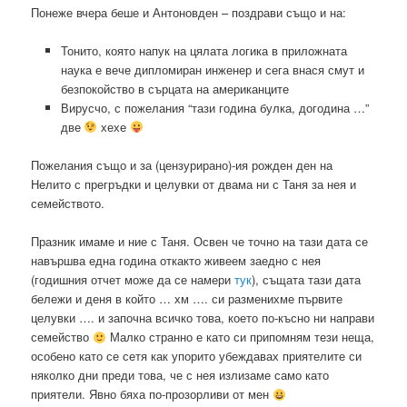
Понеже вчера беше и Антоновден – поздрави също и на:
Тонито, която напук на цялата логика в приложната
наука е вече дипломиран инженер и сега внася смут и
безпокойство в сърцата на американците
Вирусчо, с пожелания “тази година булка, догодина …”
две
хехе
Пожелания също и за (цензурирано)-ия рожден ден на
Нелито с прегръдки и целувки от двама ни с Таня за нея и
семейството.
Празник имаме и ние с Таня. Освен че точно на тази дата се
навършва една година откакто живеем заедно с нея
(годишния отчет може да се намери
тук
), същата тази дата
бележи и деня в който … хм …. си разменихме първите
целувки …. и започна всичко това, което по-късно ни направи
семейство
Малко странно е като си припомням тези неща,
особено като се сетя как упорито убеждавах приятелите си
няколко дни преди това, че с нея излизаме само като
приятели. Явно бяха по-прозорливи от мен