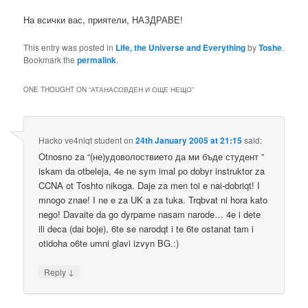
На всички вас, приятели, НАЗДРАВЕ!
This entry was posted in
Life, the Universe and Everything
by
Toshe
.
Bookmark the
permalink
.
ONE THOUGHT ON “
АТАНАСОВДЕН И ОЩЕ НЕЩО
”
Hacko ve4niqt student
on
24th January 2005 at 21:15
said:
Otnosno za “(не)удоволоствието да ми бъде студент ”
iskam da otbeleja, 4e ne sym imal po dobyr instruktor za
CCNA ot Toshto nikoga. Daje za men toi e nai-dobriqt! I
mnogo znae! I ne e za UK a za tuka. Trqbvat ni hora kato
nego! Davaite da go dyrpame nasam narode… 4e i dete
ili deca (dai boje), 6te se narodqt i te 6te ostanat tam i
otidoha o6te umni glavi izvyn BG.:)
↓
Reply