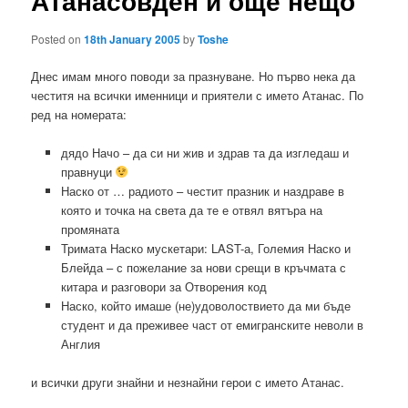
Атанасовден и още нещо
Posted on
18th January 2005
by
Toshe
Днес имам много поводи за празнуване. Но първо нека да
честитя на всички именници и приятели с името Атанас. По
ред на номерата:
дядо Начо – да си ни жив и здрав та да изгледаш и
правнуци
Наско от … радиото – честит празник и наздраве в
която и точка на света да те е отвял вятъра на
промяната
Тримата Наско мускетари: LAST-а, Големия Наско и
Блейда – с пожелание за нови срещи в кръчмата с
китара и разговори за Отворения код
Наско, който имаше (не)удоволоствието да ми бъде
студент и да преживее част от емигранските неволи в
Англия
и всички други знайни и незнайни герои с името Атанас.