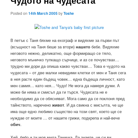
Чудото на чудесата
Posted on
14th March 2005
by
Toshe
В петък с Таня бяхме на ехограф и видяхме за първи път
(всъщност на Таня беше за втори)
нашето
бебе. Видяхме
неговото нежно, деликатно, още формиращо се тяло,
неговото мъничко тупкащо сърчице, и аз се почувствах…
трудно ми дори да опиша какво чувствах… Това е чудото на
чудесата – от две малки невидими клетки от мен и Таня сега
в нея расте един бъдещ човек… една бъдеща личност, като
мен самия… като нея… Чудо! Не мога да намеря думи. А
може би няма и смисъл да ги търся. Чудесата не е
необходимо да се обясняват. Мога само да се поклоня пред
тайнството, наречено
живот
. И да свикна с мисълта, че ще
има още едно любимо същество на този свят, което ще се
нуждае от моите … от нашите грижи, подкрепа и най-вече
обич
.
Хей, бебо и ти моя мила Таничка. Да знаете, че си ви