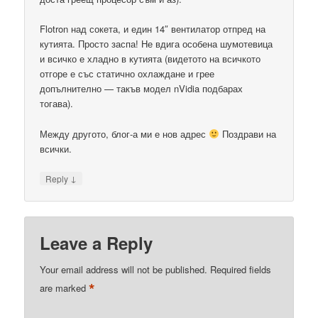
Flotron над сокета, и един 14″ вентилатор отпред на
кутията. Просто заспа! Не вдига особена шумотевица
и всичко е хладно в кутията (видетото на всичкото
отгоре е със статично охлаждане и грее
допълнително — такъв модел nVidia подбарах
тогава).
Между другото, блог-а ми е нов адрес
Поздрави на
всички.
↓
Reply
Leave a Reply
Your email address will not be published.
Required fields
*
are marked