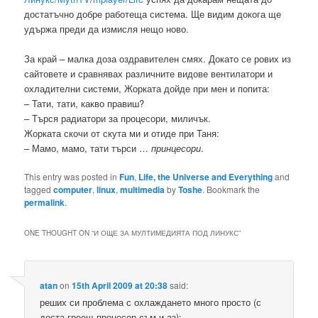
достатъчно добре работеща система. Ще видим докога ще
удържа преди да измисля нещо ново.
За край – малка доза оздравителен смях. Докато се рових из
сайтовете и сравнявах различните видове вентилатори и
охладителни системи, Жорката дойде при мен и попита:
– Тати, тати, какво правиш?
– Търся радиатори за процесори, миличък.
Жорката скочи от скута ми и отиде при Таня:
– Мамо, мамо, тати търси …
принцесори
.
This entry was posted in
Fun
,
Life, the Universe and Everything
and
tagged
computer
,
linux
,
multimedia
by
Toshe
. Bookmark the
permalink
.
ONE THOUGHT ON “
И ОЩЕ ЗА МУЛТИМЕДИЯТА ПОД ЛИНУКС
”
atan
on
15th April 2009 at 20:38
said:
реших си проблема с охлаждането много просто (с
доста греещ процесор съм и аз):