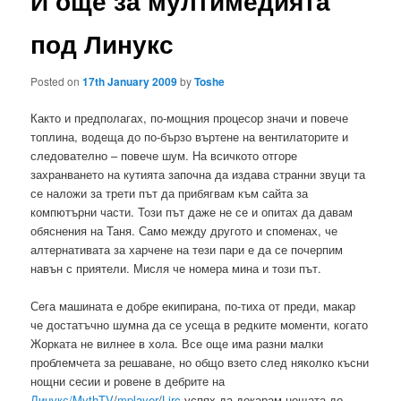
И още за мултимедията
под Линукс
Posted on
17th January 2009
by
Toshe
Както и предполагах, по-мощния процесор значи и повече
топлина, водеща до по-бързо въртене на вентилаторите и
следователно – повече шум. На всичкото отгоре
захранването на кутията започна да издава странни звуци та
се наложи за трети път да прибягвам към сайта за
компютърни части. Този път даже не се и опитах да давам
обяснения на Таня. Само между другото и споменах, че
алтернативата за харчене на тези пари е да се почерпим
навън с приятели. Мисля че номера мина и този път.
Сега машината е добре екипирана, по-тиха от преди, макар
че достатъчно шумна да се усеща в редките моменти, когато
Жорката не вилнее в хола. Все още има разни малки
проблемчета за решаване, но общо взето след няколко късни
нощни сесии и ровене в дебрите на
Линукс/MythTV
/
mplayer
/
Lirc
успях да докарам нещата до